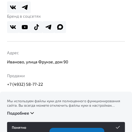
Belgee Плюс
Правовая информация
Реферальная программа
Бренд в соцсетях
Адрес
Иваново, улица Фрунзе, дом 90
Продажи
+7 (4932) 58-77-22
Мы используем файлы куки для полноценного функционирования
сайта. Вы всегда можете отключить файлы куки в настройках
© 2026
вашего браузера. Продолжая использовать сайт, вы соглашаетесь
Правовая информация
Подробнее
на сбор и использование файлов куки, и подтверждаете
Политика конфиденциальности персональных данных
ознакомление с информацией по сбору, использованию и
Официальный сайт Belgee в России
возможной блокировке файлов куки в
Политике
Сделано в ПЕРКС
Понятно
конфиденциальности
.