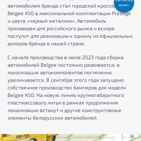
Рассчитать
автомобилем бренда стал городской кроссовер
кредит
ПОДДЕРЖКА
Автокредит
О дилерском центре
Belgee X50 в максимальной комплектации Prestige
Трейд-ин
Гарантия Belgee
Правовая информация
и цвете «черный металлик». Автомобиль
Яркий кроссовер
произведен для российского рынка и вскоре
Страхование
Belgee Линк
от 2 219 990 ₽*
поступит для реализации к одному из официальных
Расчет КАСКО
Belgee Клуб
дилеров бренда в нашей стране.
Обзор
В наличии
Belgee Плюс
С начала производства в июле 2023 года сборка
Реферальная программа
автомобилей Belgee постоянно развивается, а
S50
локализация автокомпонентов постепенно
Клиентская поддержка
увеличивается. В сентябре этого года запущено
Помощь на дорогах
собственное производство бамперов для модели
Belgee X50. На новую линию крупногабаритного
пластмассового литья в рамках продолжения
локализации встанут и другие конструктивные
элементы белорусских автомобилей.
Узнайте о специальных выгодах при покупке
Элегантный и практичный седан
автомобиля Belgee