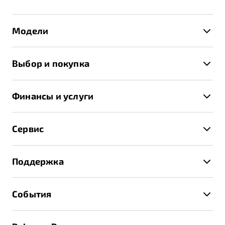
Модели
X50+
Выбор и покупка
S50
Автомобили в наличии
X70
Финансы и услуги
Спецпредложения и Акции
Автокредит
Записаться на тест-драйв
Сервис
Трейд-ин
Получить предложение
Записаться на сервис
Страхование
Поддержка
Руководство по эксплуатации
Расчет КАСКО
Гарантия Belgee
Техническое обслуживание
События
Клиентская поддержка
Калькулятор ТО
Новости
Помощь на дорогах