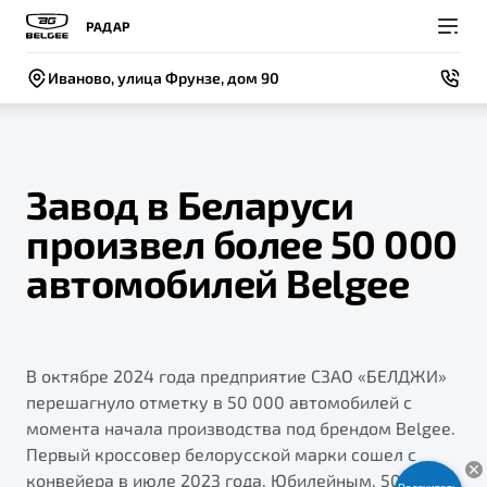
РАДАР
Иваново, улица Фрунзе, дом 90
Завод в Беларуси
произвел более 50 000
Покупателям
Владельцам
О компании
Модели
автомобилей Belgee
ВЫБОР И ПОКУПКА
СЕРВИС
СОБЫТИЯ
Новый
X50+
Автомобили в наличии
Записаться на сервис
Новости
В октябре 2024 года предприятие СЗАО «БЕЛДЖИ»
Спецпредложения и Акции
Руководство по эксплуатации
Контакты
перешагнуло отметку в 50 000 автомобилей с
Записаться на тест-драйв
Техническое обслуживание
момента начала производства под брендом Belgee.
BELGEE В РОССИИ
Первый кроссовер белорусской марки сошел с
Калькулятор ТО
ФИНАНСЫ И УСЛУГИ
О бренде
конвейера в июле 2023 года. Юбилейным, 50 000-м