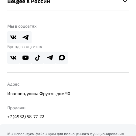
Belgee в России
Контакты
Belgee Линк
О бренде
Belgee Клуб
О дилерском центре
Мы в соцсетях
Belgee Плюс
Правовая информация
Реферальная программа
Бренд в соцсетях
Адрес
Иваново, улица Фрунзе, дом 90
Продажи
+7 (4932) 58-77-22
Мы используем файлы куки для полноценного функционирования