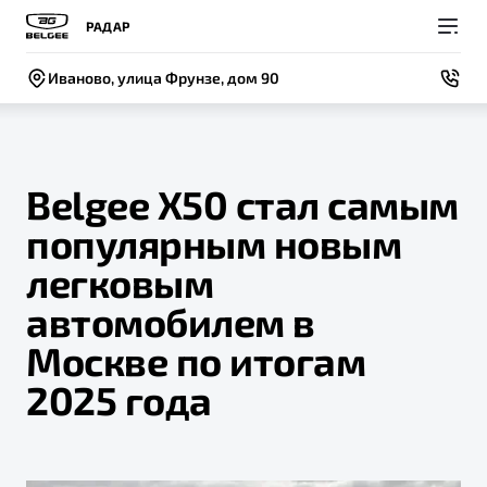
РАДАР
Иваново, улица Фрунзе, дом 90
Belgee X50 стал самым
популярным новым
Покупателям
Владельцам
О компании
Модели
легковым
ВЫБОР И ПОКУПКА
СЕРВИС
СОБЫТИЯ
автомобилем в
Новый
X50+
Автомобили в наличии
Записаться на сервис
Новости
Москве по итогам
Спецпредложения и Акции
Руководство по эксплуатации
Контакты
2025 года
Записаться на тест-драйв
Техническое обслуживание
BELGEE В РОССИИ
Калькулятор ТО
ФИНАНСЫ И УСЛУГИ
О бренде