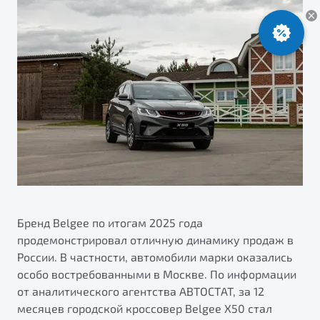
ПОДДЕРЖКА
Автокредит
О дилерском центре
Трейд-ин
Гарантия Belgee
Правовая информация
Яркий кроссовер
Страхование
Belgee Линк
от 2 219 990 ₽*
Расчет КАСКО
Belgee Клуб
Обзор
В наличии
Belgee Плюс
Реферальная программа
S50
Клиентская поддержка
Помощь на дорогах
Бренд Belgee по итогам 2025 года
продемонстрировал отличную динамику продаж в
России. В частности, автомобили марки оказались
особо востребованными в Москве. По информации
от аналитического агентства АВТОСТАТ, за 12
Узнайте о специальных выгодах при покупке
месяцев городской кроссовер Belgee X50 стал
Элегантный и практичный седан
автомобиля Belgee