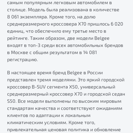
самым популярным легковым автомобилем в
от 1 699 990 ₽*
столице. Модель была реализована в количестве
Подробно
8 061 экземпляра. Кроме того, на долю
Обзор
В наличии
среднеразмерного кроссовера X70 пришлось 6 020
единиц, что обеспечило ему третье место в
X70
Будьте еще более уверены на дорогах с программой
рейтинге. Таким образом, две модели Belgee
"Помощь на дорогах"
Автомобили в наличии
входят в топ-3 среди всех автомобильных брендов
Тест-драйв
в Москве с общим результатом в 14 081
Преимущества программы
Автокредит
регистрацию.
Спецпредложения
В настоящее время бренд Belgee в России
представлен тремя моделями. Это яркий городской
Запись на сервис
кроссовер B-SUV сегмента X50, универсальный
Калькулятор ТО
среднеразмерный кроссовер X70 и городской седан
Универсальный кроссовер
Клиентская поддержка
S50. Все модели выполнены по высоким мировым
от 2 499 990 ₽*
стандартам качества и соответствуют ожиданиям
клиентов по адаптации к локальным
климатическим условиям. Кроме того,
Обзор
В наличии
привлекательная ценовая политика и обновление