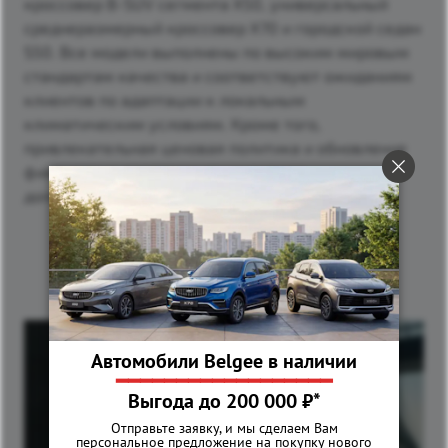
кроссовер B-SUV сегмента X50, универсальный
среднеразмерный кроссовер X70 и городской седан
S50. Все модели выполнены по высоким мировым
стандартам качества и соответствуют ожиданиям
клиентов по адаптации к локальным
климатическим условиям. Кроме того,
привлекательная ценовая политика и обновление
финансовых программ стимулируют
дополнительный интерес покупателей.
Смотрите также
Автомобили Belgee в наличии
━━━━━━━━━━━━━━━━━━
Выгода до 200 000 ₽*
Отправьте заявку, и мы сделаем Вам
персональное предложение на покупку нового